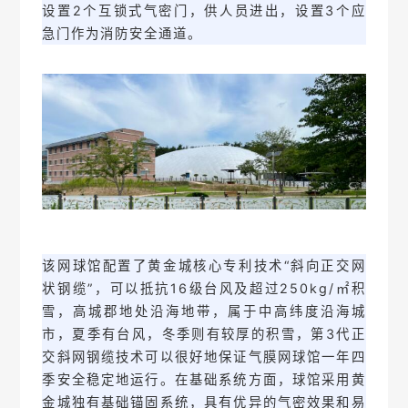
设置2个互锁式气密门，供人员进出，设置3个应
急门作为消防安全通道。
该网球馆配置了黄金城核心专利技术“斜向正交网
状钢缆”，可以抵抗16级台风及超过250kg/㎡积
雪，
高城郡地处沿海地带，属于中高纬度沿海城
市，夏季有台风，冬季则有较厚的积雪
，
第3代正
交斜网钢缆技术可以很好地保证气膜网球馆一年四
季安全稳定地运行。在基础系统方面，球馆采用黄
金城独有基础锚固系统，具有优异的气密效果和易