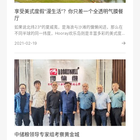
享受美式度假“漫生活”？你只差一个全透明气膜餐
厅
如果说北纬23°的夏威夷，是海浪与沙滩的慵懒闲适，那么在
不同半球的同一纬度，Hooray欢乐岛则是丰富多彩的美式度
假“漫···
2021-02-19
中储粮领导专家组考察黄金城