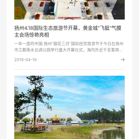
扬州4.18国际生态旅游节开幕，黄金城“飞艇”气膜
主会场惊艳亮相
一年一度的中国·扬州“烟花三月”国际经贸旅游节于今日在扬州
市江都南水北调公园举行盛大开幕仪式，海内外近千名客商如
约而···
2019-04-19