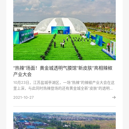
“热辣”场面！黄金城透明气膜馆“新皮肤”亮相辣椒
产业大会
10月23日，江苏盐城亭湖区，一场“热辣”的辣椒产业大会在这
里上演，与此同时热辣登场的还有黄金城全新“皮肤”的透明气
膜馆···
2021-10-27