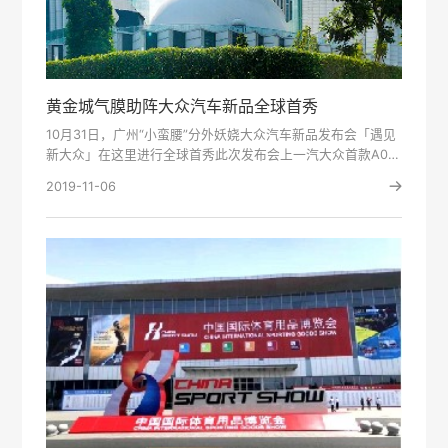
黄金城气膜助阵大众汽车新品全球首秀
10月31日，广州“小蛮腰”分外妖娆大众汽车新品发布会「遇见
新大众」在这里进行全球首秀此次发布会上一汽大众首款A0级
SU···
2019-11-06