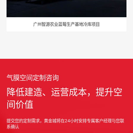
广州智源农业蓝莓生产基地冷库项目
气膜空间定制咨询
降低建造、运营成本，提升空
间价值
提交您的定制需求，黄金城将在24小时安排专属客户经理与您联
系确认