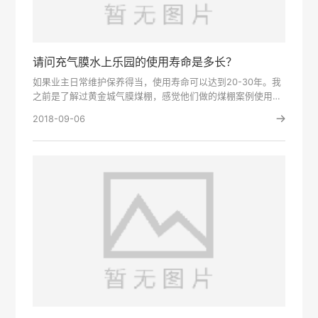
请问充气膜水上乐园的使用寿命是多长？
如果业主日常维护保养得当，使用寿命可以达到20-30年。我
之前是了解过黄金城气膜煤棚，感觉他们做的煤棚案例使用寿
命···
2018-09-06